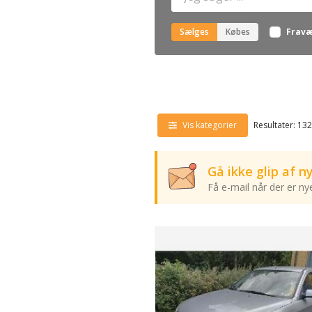
Sælges
Købes
Fravæ
Vis kategorier
Resultater: 132
Gå ikke glip af 
Få e-mail når der er n