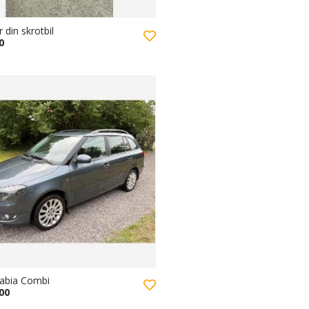
r din skrotbil
0
abia Combi
000