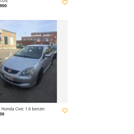
ctric
.900
 Honda Civic 1.6 benzin
500