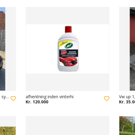
Synet Mazda 2 - 1.2 benzin - 1 år til syn med træk
afhentning inden vinterhi
Vw up 1
Kr. 120.000
Kr. 35.