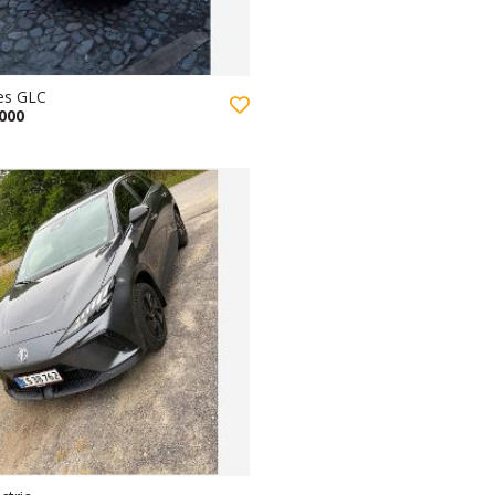
es GLC
.000