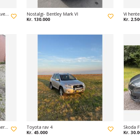
AUTOMATGEAR-Nysynet Toyota Avensis 1.8 benzin
Nostalgi- Bentley Mark VI
Vi hente
Kr. 130.000
Kr. 2.50
BMW 318i - skal synes - defekt generator
Toyota rav 4
Skoda F
Kr. 45.000
Kr. 30.