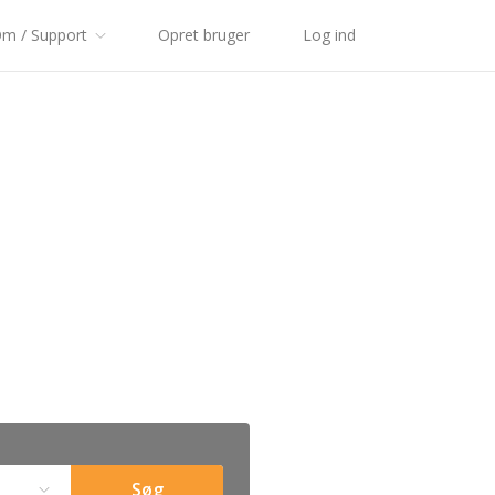
m / Support
Opret bruger
Log ind
Søg