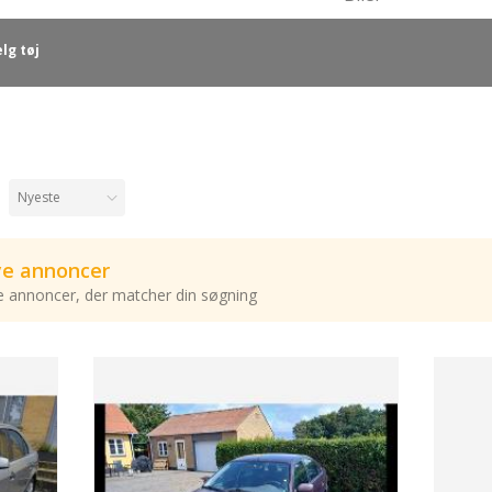
lg tøj
nye annoncer
ye annoncer, der matcher din søgning