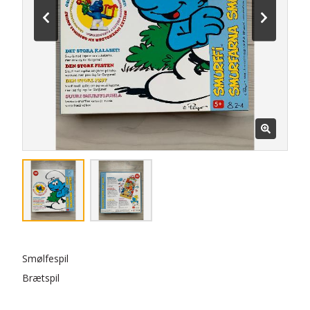
Smølfespil
Brætspil