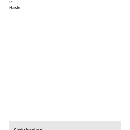
BY
Hasle
Skriv besked