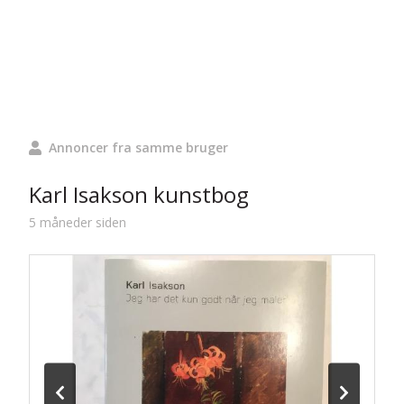
Annoncer fra samme bruger
Karl Isakson kunstbog
5 måneder siden