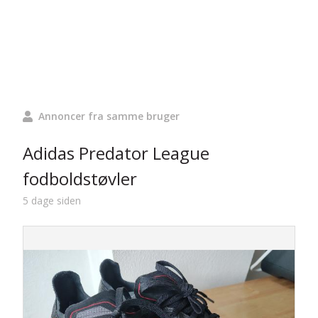
Annoncer fra samme bruger
Adidas Predator League
fodboldstøvler
5 dage siden