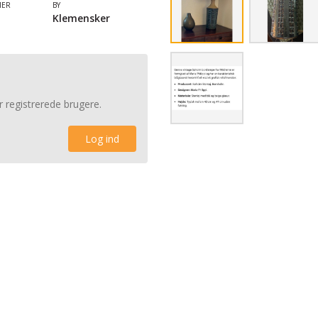
MER
BY
Klemensker
r registrerede brugere.
Log ind