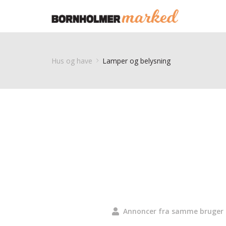
Hus og have
Lamper og belysning
Annoncer fra samme bruger