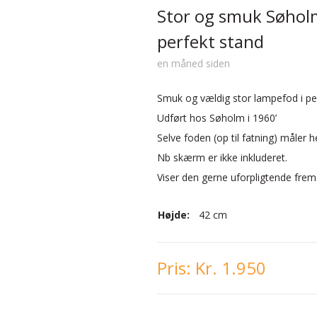
Stor og smuk Søhol
perfekt stand
en måned siden
Smuk og vældig stor lampefod i pe
Udført hos Søholm i 1960’
Selve foden (op til fatning) måler 
Nb skærm er ikke inkluderet.
Viser den gerne uforpligtende frem
Højde:
42 cm
Pris:
Kr. 1.950