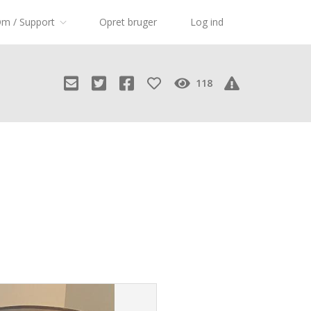
m / Support
Opret bruger
Log ind
118