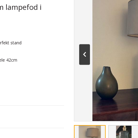
m lampefod i
rfekt stand
hele 42cm