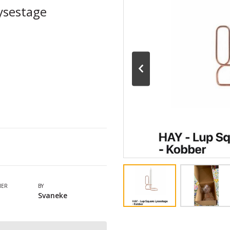
ysestage
MER
BY
Svaneke