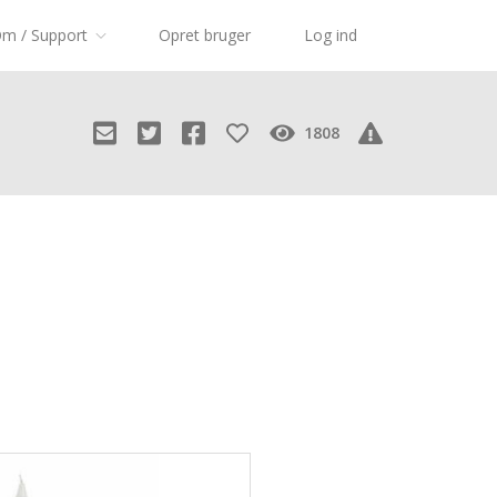
m / Support
Opret bruger
Log ind
1808