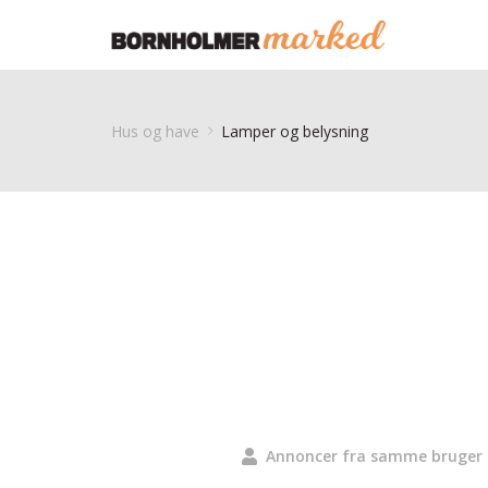
Hus og have
Lamper og belysning
Annoncer fra samme bruger