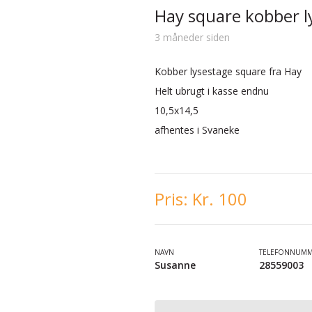
Hay square kobber l
3 måneder siden
Kobber lysestage square fra Hay
Helt ubrugt i kasse endnu
10,5x14,5
afhentes i Svaneke
Pris:
Kr. 100
NAVN
TELEFONNUM
Susanne
28559003