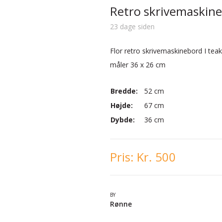
Retro skrivemaskin
23 dage siden
Flor retro skrivemaskinebord I tea
måler 36 x 26 cm
Bredde:
52 cm
Højde:
67 cm
Dybde:
36 cm
Pris:
Kr. 500
BY
Rønne