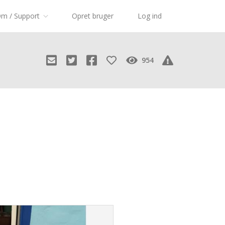
m / Support
Opret bruger
Log ind
954