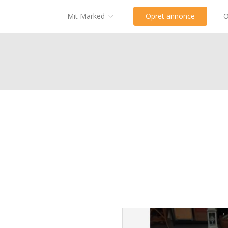
Mit Marked
Opret annonce
O