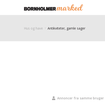
Hus og have
Antikviteter, gamle sager
Annoncer fra samme bruger