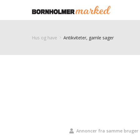
Hus og have
Antikviteter, gamle sager
Annoncer fra samme bruger