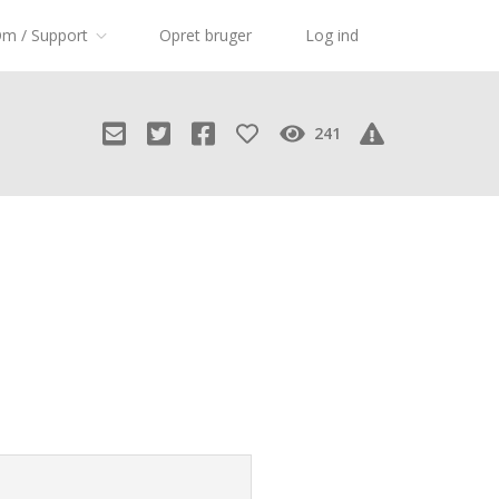
m / Support
Opret bruger
Log ind
241