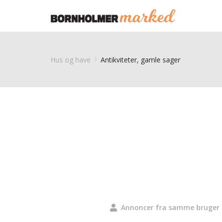
Hus og have
Antikviteter, gamle sager
Annoncer fra samme bruger