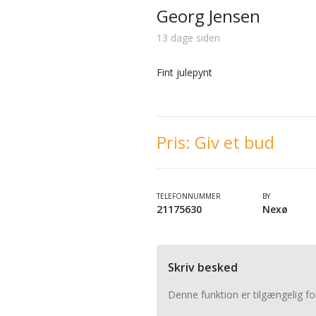
Georg Jensen
13 dage siden
Fint julepynt
Pris:
Giv et bud
TELEFONNUMMER
BY
21175630
Nexø
Skriv besked
Denne funktion er tilgængelig fo