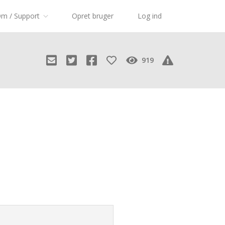
m / Support
Opret bruger
Log ind
919