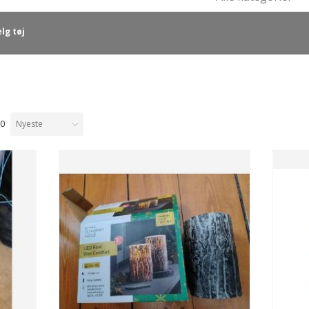
lg tøj
10