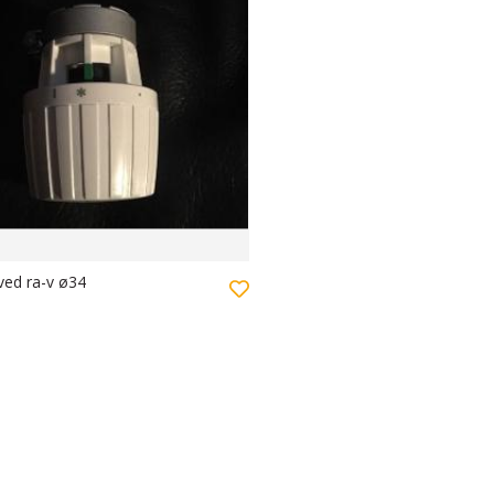
ved ra-v ø34