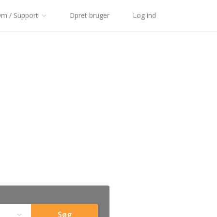
m / Support
Opret bruger
Log ind
Søg