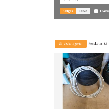
Sælges
Købes
Fravæ
Vis kategorier
Resultater: 83