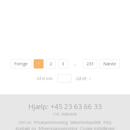
Forrige
1
2
3
…
233
Næste
Gå til!
Gå til side
Hjælp: +45 23 63 66 33
CVR: 38884565
Om os
Privatannoncering
Sikkerhedspolitik
FAQ
Kontakt os
Erhvervsannoncering
Cookie indstillinger