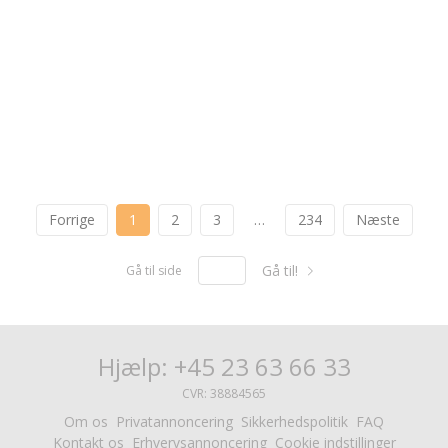
Forrige
1
2
3
…
234
Næste
Gå til!
Gå til side
Hjælp: +45 23 63 66 33
CVR: 38884565
Om os
Privatannoncering
Sikkerhedspolitik
FAQ
Kontakt os
Erhvervsannoncering
Cookie indstillinger