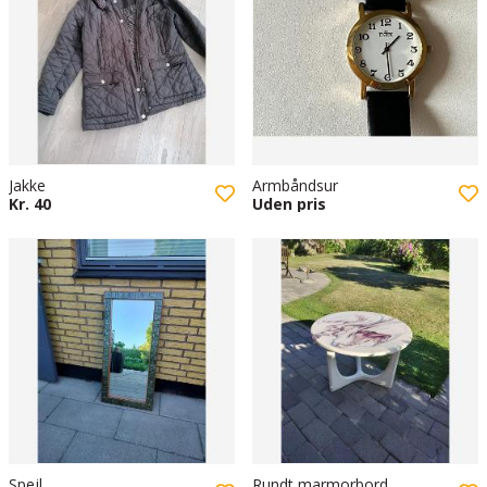
Jakke
Armbåndsur
Kr. 40
Uden pris
Spejl
Rundt marmorbord