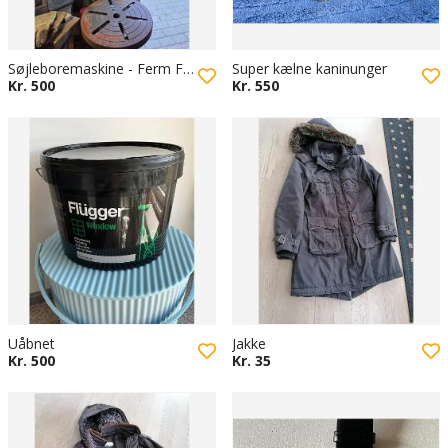
Søjleboremaskine - Ferm FM16M-12
Super kælne kaninunger
Kr. 500
Kr. 550
Uåbnet
Jakke
Kr. 500
Kr. 35